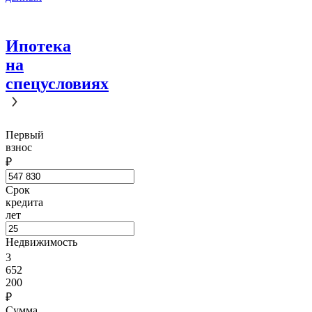
Ипотека
на
спецусловиях
Первый
взнос
₽
Срок
кредита
лет
Недвижимость
3
652
200
₽
Сумма