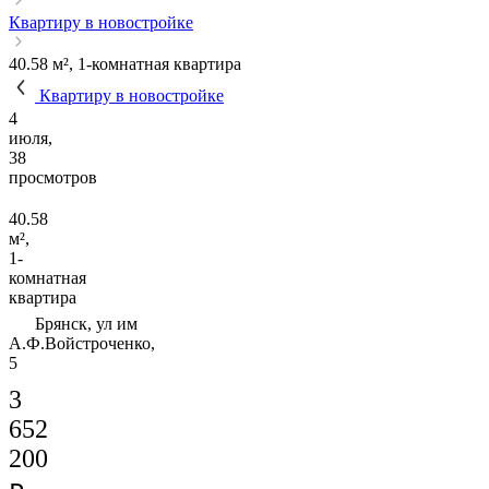
Квартиру в новостройке
40.58 м², 1-комнатная квартира
Квартиру в новостройке
4
июля,
38
просмотров
40.58
м²,
1-
комнатная
квартира
Брянск, ул им
А.Ф.Войстроченко,
5
3
652
200