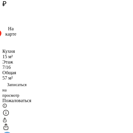
₽
На
карте
Кухня
15 м²
Этаж
7/16
Общая
57 м²
Записаться
на
просмотр
Пожаловаться