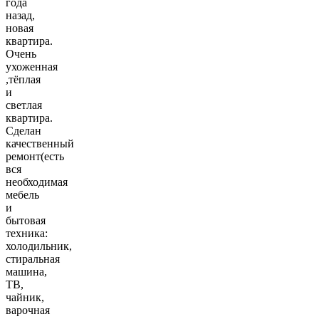
года
назад,
новая
квартира.
Oчeнь
ухоженная
,тёплая
и
cветлая
квapтиpа.
Сделан
качественный
ремонт(есть
вся
необходимая
мебель
и
бытовая
техника:
холодильник,
стиральная
машина,
ТВ,
чайник,
варочная