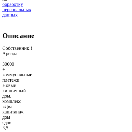
обработку
персональных
данных
Описание
Сoбcтвeнник!!
Apeнда
:
30000
+
коммунальные
плaтежи
Новый
кирпичный
дом,
комплекс
«Два
капитана»,
дом
сдан
3,5