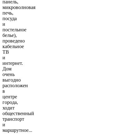
панель,
микроволновая
печь,
посуда
и
постельное
белье),
проведено
кабельное
ТВ
и
интернет.
Дом
очень
выгодно
рaсположен
в
центре
города,
ходит
общественный
транспорт
и
маршрутное
...