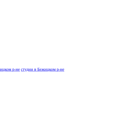
жицком р-не
студии в Бежицком р-не