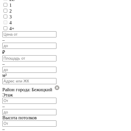
1
2
3
4
4+
–
₽
–
м²
Район города: Бежицкий
Этаж
–
Высота потолков
–