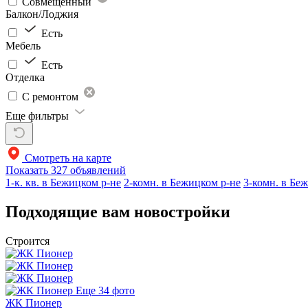
Совмещённый
Балкон/Лоджия
Есть
Мебель
Есть
Отделка
С ремонтом
Еще фильтры
Смотреть на карте
Показать
327 объявлений
1-к. кв. в Бежицком р-не
2-комн. в Бежицком р-не
3-комн. в Бе
Подходящие вам новостройки
Строится
Еще 34 фото
ЖК Пионер